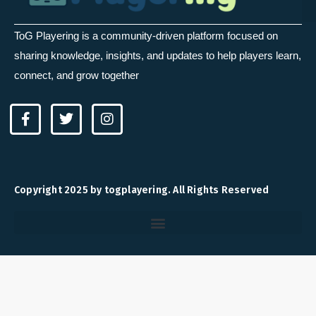
ToG Playering is a community-driven platform focused on
sharing knowledge, insights, and updates to help players learn,
connect, and grow together
F
T
I
a
w
n
c
i
s
e
t
t
b
t
a
o
e
g
Copyright 2025 by togplayering. All Rights Reserved
o
r
r
k
a
-
m
f